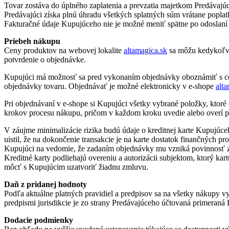
Tovar zostáva do úplného zaplatenia a prevzatia majetkom Predávaj
Predávajúci získa plnú úhradu všetkých splatných súm vrátane poplat
Fakturačné údaje Kupujúceho nie je možné meniť spätne po odoslaní
Priebeh nákupu
Ceny produktov na webovej lokalite
altamagica.sk
sa môžu kedykoľve
potvrdenie o objednávke.
Kupujúci má možnosť sa pred vykonaním objednávky oboznámiť s celk
objednávky tovaru. Objednávať je možné elektronicky v e-shope
alt
Pri objednávaní v e-shope si Kupujúci všetky vybrané položky, ktor
krokov procesu nákupu, pričom v každom kroku uvedie alebo overí po
V záujme minimalizácie rizika budú údaje o kreditnej karte Kupujúce
uistil, že na dokončenie transakcie je na karte dostatok finančných
Kupujúci na vedomie, že zadaním objednávky mu vzniká povinnosť za 
Kreditné karty podliehajú overeniu a autorizácii subjektom, ktorý ka
môcť s Kupujúcim uzatvoriť žiadnu zmluvu.
Daň z pridanej hodnoty
Podľa aktuálne platných pravidiel a predpisov sa na všetky nákupy v
predpismi jurisdikcie je zo strany Predávajúceho účtovaná primeran
Dodacie podmienky