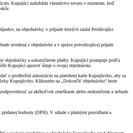
júcim. Kupujúci nadobúda vlastníctvo tovaru v momente, keď
skôr.
adov, na objednávky, v prípade ktorých zaslal Predávajúci
de uvedená v objednávke a v správe potvrdzujúcej prijatie
nie objednávky a uskutočnenie platby. Kupujúci postupuje podľa
ôže Kupujúci upraviť údaje o svojej objednávke.
dať o predbežnú autorizáciu na platobnej karte Kupujúceho, aby sa
jednávky Kupujúceho. Kliknutím na „Dokončiť objednávku“ berie
esie zodpovednosť za akékoľvek omeškanie alebo nedoručenie a nebude
z pridanej hodnoty (DPH). V súlade s platnými pravidlami a