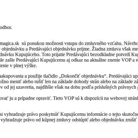
odbor.
ltamagica.sk sú ponukou možnosti vstupu do zmluvného vzťahu. Návrh
 objednávku a Predávajúci objednávku prijme. Žiadna zmluva však me
dnávku Kupujúceho. Toto prijatie Predávajúci bezodkladne potvrdí K
ile zašle Predávajúci Kupujúcemu aj odkaz na aktuálne znenie VOP 
tenie v plnej výške.
akupovania a použije tlačidlo „Dokončiť objednávku“. Predávajúci u
ožno meniť alebo rušiť len na základe dohody strán alebo na základe 
 od jej uzavretia, najdlhšie však na dobu podľa príslušných právnych pr
ť ju a prípadne opraviť. Tieto VOP sú k dispozícii na webovej stránk
i vyhradzuje právo poskytnúť Kupujúcemu informácie o tejto skutočn
 vyhradzuje právo od kúpnej zmluvy odstúpiť alebo objednávku zrušiť a