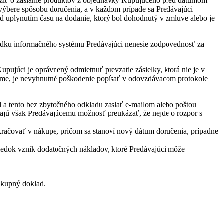
ažiť o zaslanie produktov z objednávky Kupujúceho pred dátumom
ýbere spôsobu doručenia, a v každom prípade sa Predávajúci
 uplynutím času na dodanie, ktorý bol dohodnutý v zmluve alebo je
padku informačného systému Predávajúci nenesie zodpovednosť za
upujúci je oprávnený odmietnuť prevzatie zásielky, ktorá nie je v
ezme, je nevyhnutné poškodenie popísať v odovzdávacom protokole
 a tento bez zbytočného odkladu zaslať e-mailom alebo poštou
ajú však Predávajúcemu možnosť preukázať, že nejde o rozpor s
račovať v nákupe, pričom sa stanoví nový dátum doručenia, prípadne
ledok vznik dodatočných nákladov, ktoré Predávajúci môže
ákupný doklad.