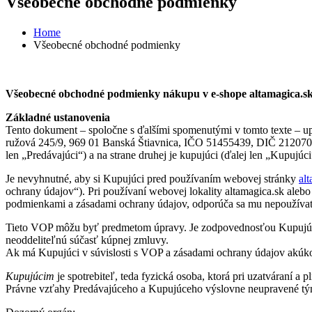
Všeobecné obchodné podmienky
Home
Všeobecné obchodné podmienky
Všeobecné obchodné podmienky nákupu v e-shope altamagica.s
Základné ustanovenia
Tento dokument – spoločne s ďalšími spomenutými v tomto texte – up
ružová 245/9, 969 01 Banská Štiavnica, IČO 51455439, DIČ 2120708
len „Predávajúci“) a na strane druhej je kupujúci (ďalej len „Kupujúci
Je nevyhnutné, aby si Kupujúci pred používaním webovej stránky
al
ochrany údajov“). Pri používaní webovej lokality altamagica.sk aleb
podmienkami a zásadami ochrany údajov, odporúča sa mu nepoužíva
Tieto VOP môžu byť predmetom úpravy. Je zodpovednosťou Kupujúceho p
neoddeliteľnú súčasť kúpnej zmluvy.
Ak má Kupujúci v súvislosti s VOP a zásadami ochrany údajov akúk
Kupujúcim
je spotrebiteľ, teda fyzická osoba, ktorá pri uzatváraní a
Právne vzťahy Predávajúceho a Kupujúceho výslovne neupravené tými