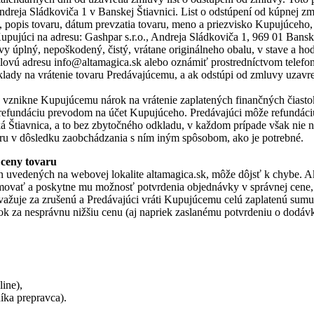
ndreja Sládkoviča 1 v Banskej Štiavnici. List o odstúpení od kúpnej 
ry, popis tovaru, dátum prevzatia tovaru, meno a priezvisko Kupujúceh
upujúci na adresu: Gashpar s.r.o., Andreja Sládkoviča 1, 969 01 Bansk
vy úplný, nepoškodený, čistý, vrátane originálneho obalu, v stave a h
lovú adresu info@altamagica.sk alebo oznámiť prostredníctvom telefon
lady na vrátenie tovaru Predávajúcemu, a ak odstúpi od zmluvy uzavret
ru vznikne Kupujúcemu nárok na vrátenie zaplatených finančných čias
e refundáciu prevodom na účet Kupujúceho. Predávajúci môže refundáci
ká Štiavnica, a to bez zbytočného odkladu, v každom prípade však nie
u v dôsledku zaobchádzania s ním iným spôsobom, ako je potrebné.
 ceny tovaru
ien uvedených na webovej lokalite altamagica.sk, môže dôjsť k chybe. 
vať a poskytne mu možnosť potvrdenia objednávky v správnej cene, al
uje za zrušenú a Predávajúci vráti Kupujúcemu celú zaplatenú sumu v
 za nesprávnu nižšiu cenu (aj napriek zaslanému potvrdeniu o dodávk
line),
íka prepravca).