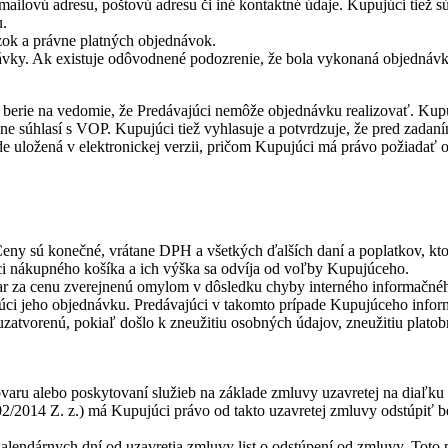
ilovú adresu, poštovú adresu či iné kontaktné údaje. Kupujúci tiež súh
u.
zok a právne platných objednávok.
ky. Ak existuje odôvodnené podozrenie, že bola vykonaná objednávka 
erie na vedomie, že Predávajúci nemôže objednávku realizovať. Kupuj
lne súhlasí s VOP. Kupujúci tiež vyhlasuje a potvrdzuje, že pred zad
e uložená v elektronickej verzii, pričom Kupujúci má právo požiadať
eny sú konečné, vrátane DPH a všetkých ďalších daní a poplatkov, ktoré
ci nákupného košíka a ich výška sa odvíja od voľby Kupujúceho.
ar za cenu zverejnenú omylom v dôsledku chyby interného informačnéh
júci jeho objednávku. Predávajúci v takomto prípade Kupujúceho informu
uzatvorenú, pokiaľ došlo k zneužitiu osobných údajov, zneužitiu plato
tovaru alebo poskytovaní služieb na základe zmluvy uzavretej na diaľ
2/2014 Z. z.) má Kupujúci právo od takto uzavretej zmluvy odstúpiť 
lendárnych dní od uzavretia zmluvy list o odstúpení od zmluvy. Toto p