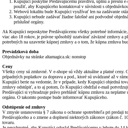
Kupujúci poskytne Predávajúcemu pravdivú, úplnú a presnú e-ma
použiť, aby Kupujúceho kontaktoval v súvislosti s objednávko
Webovú lokalitu bude Kupujúci využívať len na zadávanie otá
Kupujúci nebude zadávať žiadne falošné ani podvodné objednáv
príslušné orgány.
Ak Kupujúci neposkytne Predávajúcemu všetky potrebné informácie, b
viac ako 18 rokov, je právne spôsobilý uzatvárať záväzné zmluvy a p
potrebných na uzavretie kúpnej zmluvy a o tom, že kúpna zmluva bud
Prevádzková doba
Objednávky na stránke altamagica.sk: nonstop
Ceny
Všetky ceny sú zmluvné. V e-shope sú vždy aktuálne a platné ceny. C
prípadných poplatkov za dopravu a pod., ktoré sú uvádzané až v rám
Kupujúci berie na vedomie, že v prípade, kedy Kupujúci objedná tov
zmluvy odstúpiť, a to aj potom, čo Kupujúci obdržal e-mail potvrdzu
Predávajúci si vyhradzuje právo prehlásiť kúpnu zmluvu za neplatne 
orgánu. O takomto postupe bude informovať Kupujúceho.
Odstúpenie od zmluvy
V zmysle ustanovenia § 7 zákona o ochrane spotrebiteľa pri predaji 
Predávajúceho a o zmene a doplnení niektorých zákonov (zákon č. 10
tovaru.
Je nevyhnutné, aby Kupujúci odoslal Predávajúcemu v lehote do 14 ka