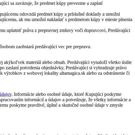
ci sa zaväzuje, že predmet kúpy prevezme a zaplatí
 Kupujúcemu odovzdá predmet kúpy a príslušné doklady a umožní
ujúcemu, ak mu umožní nakladať s predmetom kúpy v mieste plnenia
 uplatniť práva z prepravnej zmluvy voči dopravcovi, Predávajúci
ôsobom zaobstará predávajúci vec pre prepravu.
j akýkoľvek materiál alebo obsah. Predávajúci vynaloží všetko úsilie
o zaslaní potvrdenia objednávky, Predávajúci si vyhradzuje právo
k výrobkov z webovej lokality altamagica.sk alebo za odstránenie či
údajov
. Informácie alebo osobné údaje, ktoré Kupujúci poskytne
spracovaním informácií a údajov a potvrdzuje, že všetky informácie a
úcemu poskytne pravdivé, úplné a skutočné osobné údaje v zmysle