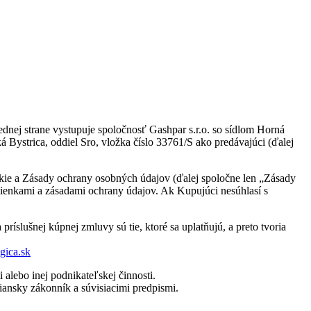
dnej strane vystupuje spoločnosť Gashpar s.r.o. so sídlom Horná
trica, oddiel Sro, vložka číslo 33761/S ako predávajúci (ďalej
kie a Zásady ochrany osobných údajov (ďalej spoločne len „Zásady
dmienkami a zásadami ochrany údajov. Ak Kupujúci nesúhlasí s
lušnej kúpnej zmluvy sú tie, ktoré sa uplatňujú, a preto tvoria
gica.sk
 alebo inej podnikateľskej činnosti.
ansky zákonník a súvisiacimi predpismi.