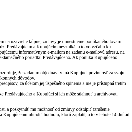
om na uzavretie kúpnej zmluvy je umiestnenie ponúkaného tovaru
dzi Predávajúcim a Kupujúcim nevzniká, a to vo vzťahu ku
upujúcemu informatívnym e-mailom na zadanú e-mailovú adresu, na
a reklamačného poriadku Predávajúceho. Ak ponuka Kupujúceho
pozorňuje, že zadaním objednávky má Kupujúci povinnosť za svoju
zákonných dôvodov.
edpisov, za účelom jej úspešného splnenia a nie je prístupná tretím
e Predávajúceho a Kupujúci si ich môže stiahnuť a archivovať.
osti a poskytnúť mu možnosť od zmluvy odstúpiť (zrušenie
 Kupujúcemu uhradiť hodnotu, ktorú zaplatil, a to v lehote 14 dní od