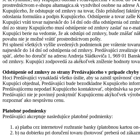
prostredníctvom e-shopu altamagica.sk vyzdvihol osobne na adrese A
Kupujúceho, že odstupuje od zmluvy na tovar, číslo príslušnej faktú
odoslania formulára a podpis Kupujúceho. Odstúpenie a tovar zašle K
Kupujúci vráti tovar najneskôr do 14 dní odo dňa odstúpenia od zmlu
dní zo strany Kupujúceho musí odstúpenie od zmluvy zaslať na e-mai
Kupujúci berie na vedomie, že ak odstúpi od zmluvy, bude znášať nák
povahu nie je možné vrátiť prostredníctvom pošty.
Pri splnení všetkých vyššie uvedených podmienok pre vrátenie tova
najneskôr do 14 dní od odstúpenia od zmluvy. Predávajúci zrealizuj
späť, alebo ho doručiť na adresu Andreja Sládkoviča 1, 969 01 Bans
od zmluvy. Kupujúci zodpovedá za akékoľvek zníženie hodnoty tovar
Odstúpenie od zmluvy zo strany Predávajúceho v prípade chyby
Hoci Predávajúci vynakladá všetko úsilie, aby sa zaistil správnosť c
Kupujúci objednal, Predávajúci bude bezodkladne Kupujúceho informo
Predávajúcemu nepodarí Kupujúceho kontaktovať, objednávka sa považ
Predávajúci nie je povinný poskytnúť Kupujúcemu akýkoľvek výrobok
rozpoznať ako nesprávnu cenu.
Platobné podmienky
Predávajúci akceptuje nasledujúce platobné podmienky:
a) platba cez internetové rozhranie banky (platobnou kartou on-
b) na dobierku pri doručení tovaru (hotovosť preberá od zákazn