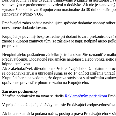
Bez ohľadu na vyššie uvedené ustanovenie týkajúce sa dostupnosti 
stanoveným v predmetnom potvrdení o dodávke. Ak nie je stanovený
vynasnaží dodať tovar Kupujúcemu maximálne do 30 dní odo dňa potv
stanovený v týchto VOP.
Predávajúci zabezpečuje nasledujúce spôsoby dodania: osobný odber 
oneskorené dodanie tovaru.
Kupujúci je povinný bezprostredne pri dodaní tovaru prekontrolovať s
zhode s kúpnou zmluvou tým, že zásielka je napr. neúplná alebo po
prepravcu.
Neúplnú alebo poškodenú zásielku je treba okamžite oznámiť e-mailo
Predávajúcemu. Dodatočné reklamácie neúplnosti alebo vonkajšieho 
kúpnou zmluvou.
Ak z akéhokoľvek dôvodu nemôže Predávajúci dodržať dátum doručeni
sa objednávka zruší a uhradená suma sa do 14 dní od zrušenia uhradí
Kupujúci berie na vedomie, že doprava súvisiaca s ukončením zmluv
oprávnene previesť v plnom rozsahu na Kupujúceho.
Záručné podmienky
Záručné podmienky na tovar sa riadia
Reklamačným poriadkom
Predá
V prípade použitej objednávky nenesie Predávajúci zodpovednosť za 
Ak bola reklamácia podaná načas, postup a práva Predávajúceho v s