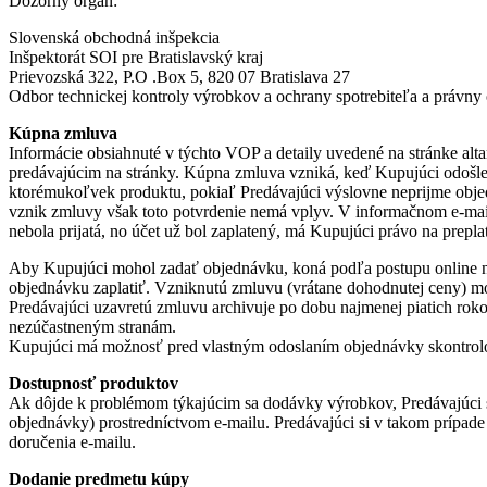
Dozorný orgán:
Slovenská obchodná inšpekcia
Inšpektorát SOI pre Bratislavský kraj
Prievozská 322, P.O .Box 5, 820 07 Bratislava 27
Odbor technickej kontroly výrobkov a ochrany spotrebiteľa a právny 
Kúpna zmluva
Informácie obsiahnuté v týchto VOP a detaily uvedené na stránke a
predávajúcim na stránky. Kúpna zmluva vzniká, keď Kupujúci odošle
ktorémukoľvek produktu, pokiaľ Predávajúci výslovne neprijme obje
vznik zmluvy však toto potvrdenie nemá vplyv. V informačnom e-ma
nebola prijatá, no účet už bol zaplatený, má Kupujúci právo na prepla
Aby Kupujúci mohol zadať objednávku, koná podľa postupu online n
objednávku zaplatiť. Vzniknutú zmluvu (vrátane dohodnutej ceny) m
Predávajúci uzavretú zmluvu archivuje po dobu najmenej piatich rokov
nezúčastneným stranám.
Kupujúci má možnosť pred vlastným odoslaním objednávky skontrolova
Dostupnosť produktov
Ak dôjde k problémom týkajúcim sa dodávky výrobkov, Predávajúci s
objednávky) prostredníctvom e-mailu. Predávajúci si v takom prípade
doručenia e-mailu.
Dodanie predmetu kúpy