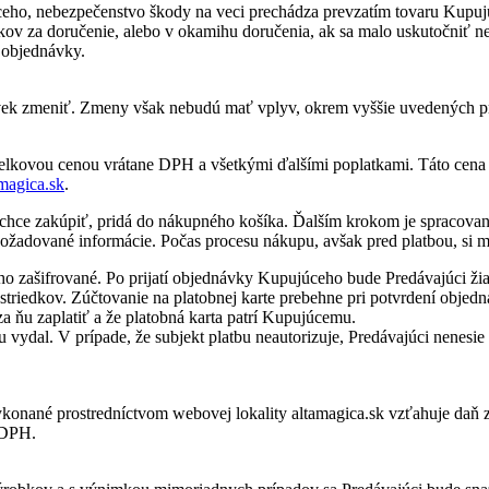
úceho, nebezpečenstvo škody na veci prechádza prevzatím tovaru Kupu
kov za doručenie, alebo v okamihu doručenia, ak sa malo uskutočniť ne
 objednávky.
k zmeniť. Zmeny však nebudú mať vplyv, okrem vyššie uvedených príp
ovou cenou vrátane DPH a všetkými ďalšími poplatkami. Táto cena bu
amagica.sk
.
é chce zakúpiť, pridá do nákupného košíka. Ďalším krokom je spracova
žadované informácie. Počas procesu nákupu, avšak pred platbou, si m
ho zašifrované. Po prijatí objednávky Kupujúceho bude Predávajúci žia
 prostriedkov. Zúčtovanie na platobnej karte prebehne pri potvrdení ob
ňu zaplatiť a že platobná karta patrí Kupujúcemu.
rtu vydal. V prípade, že subjekt platbu neautorizuje, Predávajúci nen
ykonané prostredníctvom webovej lokality altamagica.sk vzťahuje daň 
á DPH.