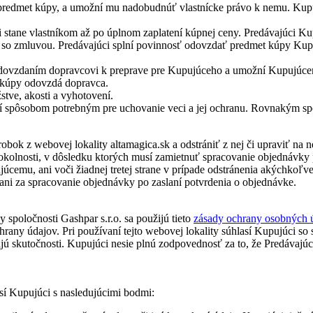
edmet kúpy, a umožní mu nadobudnúť vlastnícke právo k nemu. Kupujú
úci stane vlastníkom až po úplnom zaplatení kúpnej ceny. Predávajúci
 so zmluvou. Predávajúci splní povinnosť odovzdať predmet kúpy Kup
ovzdaním dopravcovi k preprave pre Kupujúceho a umožní Kupujúcemu
kúpy odovzdá dopravca.
ve, akosti a vyhotovení.
lí spôsobom potrebným pre uchovanie veci a jej ochranu. Rovnakým sp
ok z webovej lokality altamagica.sk a odstrániť z nej či upraviť na ne
kolnosti, v dôsledku ktorých musí zamietnuť spracovanie objednávky p
cemu, ani voči žiadnej tretej strane v prípade odstránenia akýchkoľve
 ani za spracovanie objednávky po zaslaní potvrdenia o objednávke.
spoločnosti Gashpar s.r.o. sa použijú tieto
zásady ochrany osobných 
any údajov. Pri používaní tejto webovej lokality súhlasí Kupujúci so 
ajú skutočnosti. Kupujúci nesie plnú zodpovednosť za to, že Predávaj
sí Kupujúci s nasledujúcimi bodmi: