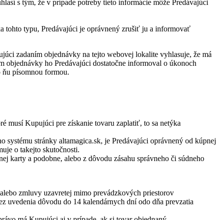
lasí s tým, že v prípade potreby tieto informácie môže Predávajúci
tohto typu, Predávajúci je oprávnený zrušiť ju a informovať
úci zadaním objednávky na tejto webovej lokalite vyhlasuje, že má
aním objednávky ho Predávajúci dostatočne informoval o úkonoch
 o ňu písomnou formou.
 musí Kupujúci pre získanie tovaru zaplatiť, to sa netýka
o systému stránky altamagica.sk, je Predávajúci oprávnený od kúpnej
je o takejto skutočnosti.
bnej karty a podobne, alebo z dôvodu zásahu správneho či súdneho
ku alebo zmluvy uzavretej mimo prevádzkových priestorov
bez uvedenia dôvodu do 14 kalendárnych dní odo dňa prevzatia
rávo má Kupujúci aj v prípade, ak si tovar objednaný