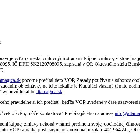
k
ravuje vzťahy medzi zmluvnými stranami kúpnej zmluvy, v ktorej na je
095, IČ DPH SK2120708095, zapísaná v OR Okresného súdu Banská Bys
“).
tamagica.sk
pozorne prečítal tieto VOP, Zásady používania súborov coo
o zadaním objednávky na tejto lokalite je Kupujúci viazaný týmito po
ť webovú lokalitu
altamagica.sk
.
ravidelne si ich prečítať, keďže VOP uvedené v čase uzatvorenia prís
oľvek otázku, môže kontaktovať Predávajúceho na adrese
info@altama
 plnení kúpnej zmluvy nekoná v rámci predmetu svojej obchodnej činnosti
to VOP sa riadia príslušnými ustanoveniami zák. č 40/1964 Zb., Obči