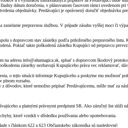
výrobkov a s výnimkou mimoriadnych prípadov sa Predávajúci bude sn
 žiadny dátum doručenia, v plánovanom časovom rámci uvedenom pri v
rdenia objednávky. Predávajúci je oprávnený doručiť objednávku pred
a zasielanie prepravnou službou. V prípade zásahu vyššej moci či vý
polu s dopravcom stav zásielky podľa priloženého prepravného listu. K
škodená. Pokiaľ takto poškodenú zásielku Kupujúci od prepravcu prev
m na adresu info@altamagica.sk, spísať s dopravcom škodový protokol
poškodenia zásielky nezbavujú Kupujúceho práva vec reklamovať, dáv
a, o tejto situácii informuje Kupujúceho a poskytne mu možnosť pok
 v plnom rozsahu.
y z dôvodov, ktoré nemožno pripísať Predávajúcemu, môže mať za nás
vajúceho a platnými právnymi predpismi SR. Ako záručný list slúži n
chyby, ktoré vznikli v dôsledku používania alebo opotrebovania.
úlade s článkom 622 a 623 Občianskeho zákonníka sú nasledovné: