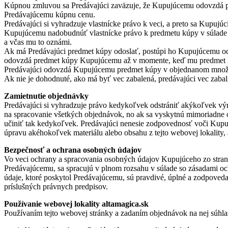
Kúpnou zmluvou sa Predávajúci zaväzuje, že Kupujúcemu odovzdá pr
Predávajúcemu kúpnu cenu.
Predávajúci si vyhradzuje vlastnícke právo k veci, a preto sa Kupuj
Kupujúcemu nadobudnúť vlastnícke právo k predmetu kúpy v súlade
a včas mu to oznámi.
Ak má Predávajúci predmet kúpy odoslať, postúpi ho Kupujúcemu od
odovzdá predmet kúpy Kupujúcemu až v momente, keď mu predmet 
Predávajúci odovzdá Kupujúcemu predmet kúpy v objednanom množst
Ak nie je dohodnuté, ako má byť vec zabalená, predávajúci vec zaba
Zamietnutie objednávky
Predávajúci si vyhradzuje právo kedykoľvek odstrániť akýkoľvek výrob
na spracovanie všetkých objednávok, no ak sa vyskytnú mimoriadne o
učiniť tak kedykoľvek. Predávajúci nenesie zodpovednosť voči Kupujú
úpravu akéhokoľvek materiálu alebo obsahu z tejto webovej lokality,
Bezpečnosť a ochrana osobných údajov
Vo veci ochrany a spracovania osobných údajov Kupujúceho zo strany 
Predávajúcemu, sa spracujú v plnom rozsahu v súlade so zásadami ochr
údaje, ktoré poskytol Predávajúcemu, sú pravdivé, úplné a zodpoved
príslušných právnych predpisov.
Používanie webovej lokality altamagica.sk
Používaním tejto webovej stránky a zadaním objednávok na nej súhla