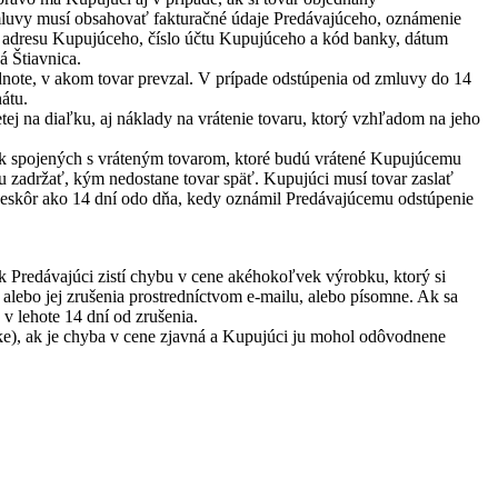
zmluvy musí obsahovať fakturačné údaje Predávajúceho, oznámenie
o, adresu Kupujúceho, číslo účtu Kupujúceho a kód banky, dátum
á Štiavnica.
odnote, v akom tovar prevzal. V prípade odstúpenia od zmluvy do 14
átu.
ej na diaľku, aj náklady na vrátenie tovaru, ktorý vzhľadom na jeho
tok spojených s vráteným tovarom, ktoré budú vrátené Kupujúcemu
u zadržať, kým nedostane tovar späť. Kupujúci musí tovar zaslať
 neskôr ako 14 dní odo dňa, kedy oznámil Predávajúcemu odstúpenie
Ak Predávajúci zistí chybu v cene akéhokoľvek výrobku, ktorý si
ebo jej zrušenia prostredníctvom e-mailu, alebo písomne. Ak sa
 lehote 14 dní od zrušenia.
e), ak je chyba v cene zjavná a Kupujúci ju mohol odôvodnene